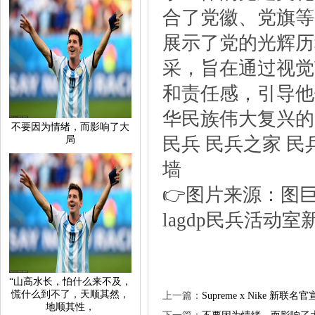
合了党徽、党旗等
展示了党的光辉历
采，旨在通过视觉
和责任感，引导他
华民族伟大复兴的
不要因为情绪，而影响了大
民兵民兵之家民
局
墙
👉图片来源：图巨
lagdp民兵活动
“山高水长，怕什么来不及，
慌什么到不了，天顺其然，
上一篇：
SupremexNike新联
地顺其性，